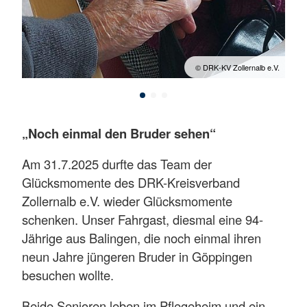
 e.V.
© DRK-KV Zollernalb e.V.
„Noch einmal den Bruder sehen“
Am 31.7.2025 durfte das Team der
Glücksmomente des DRK-Kreisverband
Zollernalb e.V. wieder Glücksmomente
schenken. Unser Fahrgast, diesmal eine 94-
Jährige aus Balingen, die noch einmal ihren
neun Jahre jüngeren Bruder in Göppingen
besuchen wollte.
Beide Senioren leben im Pflegeheim und ein