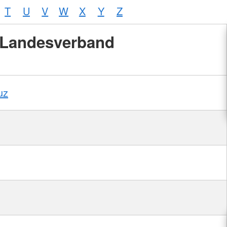
T
U
V
W
X
Y
Z
Landesverband
uz