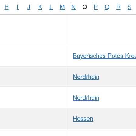
H
I
J
K
L
M
N
O
P
Q
R
S
Bayerisches Rotes Kre
Nordrhein
Nordrhein
Hessen