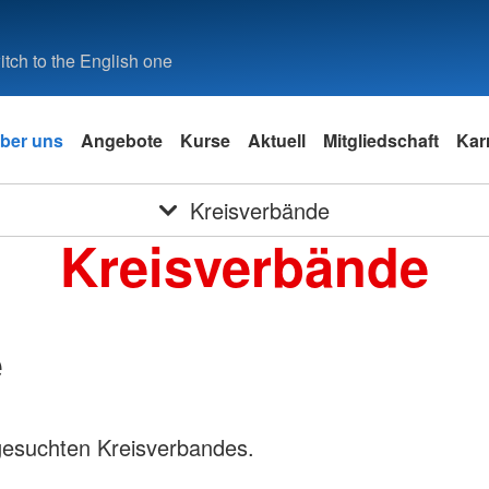
tch to the English one
ber uns
Angebote
Kurse
Aktuell
Mitgliedschaft
Kar
Kreisverbände
Kreisverbände
e
gesuchten Kreisverbandes.