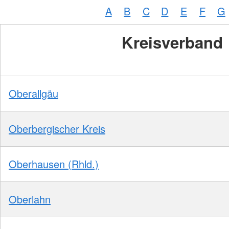
A
B
C
D
E
F
G
Kreisverband
Oberallgäu
Oberbergischer Kreis
Oberhausen (Rhld.)
Oberlahn