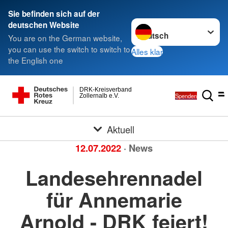
Sie befinden sich auf der
Sprache wechseln zu
deutschen Website
You are on the German website,
you can use the switch to switch to
Alles klar
the English one
DRK-Kreisverband
Spenden
Zollernalb e.V.
Aktuell
12.07.2022
· News
Landesehrennadel
für Annemarie
Arnold - DRK feiert!