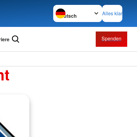
Sprache wechseln zu
Alles klar
Spenden
riere
nt