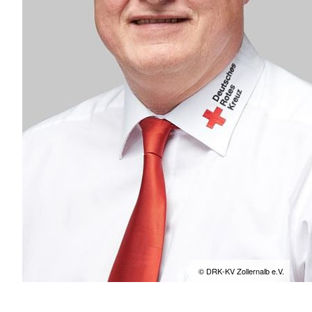
© DRK-KV Zollernalb e.V.