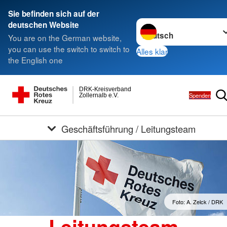
Sie befinden sich auf der
Sprache wechseln zu
deutschen Website
You are on the German website,
you can use the switch to switch to
Alles klar
the English one
DRK-Kreisverband
Spenden
Zollernalb e.V.
Geschäftsführung / Leitungsteam
Foto: A. Zelck / DRK
Leitungsteam