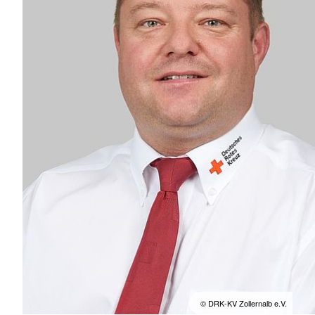
© DRK-KV Zollernalb e.V.