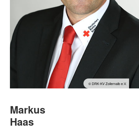
© DRK-KV Zollernalb e.V.
Markus
Haas