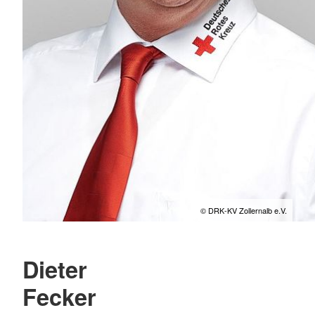
© DRK-KV Zollernalb e.V.
Dieter
Fecker