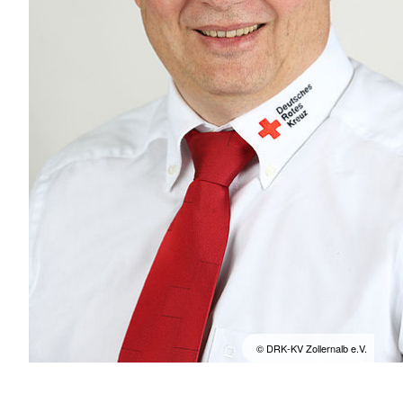
© DRK-KV Zollernalb e.V.