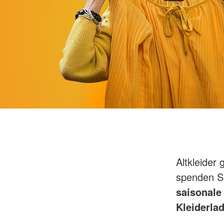
Altkleider 
spenden Si
saisonale
Kleiderla