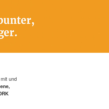
e mit und
tene,
 DRK