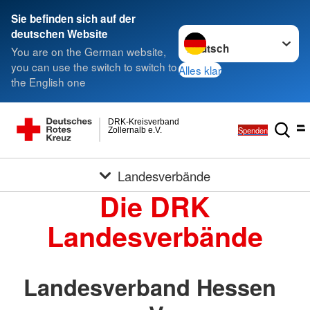
Sie befinden sich auf der
Sprache wechseln zu
deutschen Website
You are on the German website,
you can use the switch to switch to
Alles klar
the English one
DRK-Kreisverband
Spenden
Zollernalb e.V.
Landesverbände
Die DRK
Landesverbände
Landesverband Hessen