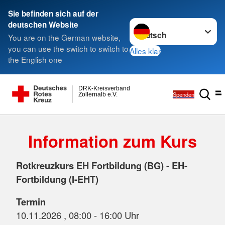
Sie befinden sich auf der
Sprache wechseln zu
deutschen Website
You are on the German website,
you can use the switch to switch to
Alles klar
the English one
DRK-Kreisverband
Spenden
Zollernalb e.V.
Information zum Kurs
Rotkreuzkurs EH Fortbildung (BG) - EH-
Fortbildung (I-EHT)
Termin
10.11.2026 , 08:00 - 16:00 Uhr