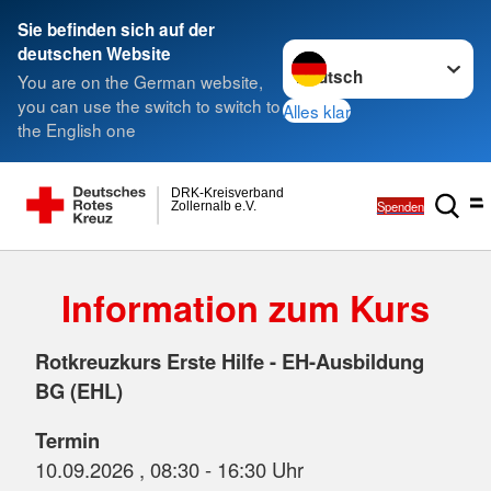
Sie befinden sich auf der
Sprache wechseln zu
deutschen Website
You are on the German website,
you can use the switch to switch to
Alles klar
the English one
DRK-Kreisverband
Spenden
Zollernalb e.V.
Information zum Kurs
Rotkreuzkurs Erste Hilfe - EH-Ausbildung
BG (EHL)
Termin
10.09.2026 , 08:30 - 16:30 Uhr