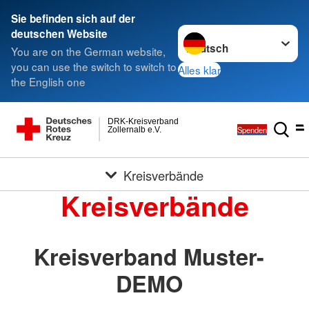
Sie befinden sich auf der
Sprache wechseln zu
deutschen Website
You are on the German website,
you can use the switch to switch to
Alles klar
the English one
DRK-Kreisverband
Spenden
Zollernalb e.V.
Kreisverbände
Kreisverbände
Kreisverband Muster-
DEMO