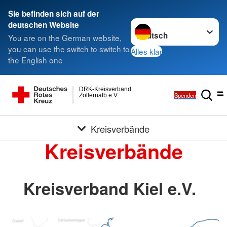
Sie befinden sich auf der
Sprache wechseln zu
deutschen Website
You are on the German website,
you can use the switch to switch to
Alles klar
the English one
DRK-Kreisverband
Spenden
Zollernalb e.V.
Kreisverbände
Kreisverbände
Kreisverband Kiel e.V.