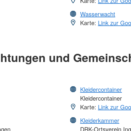
Karte:
Link zur Go
Wasserwacht
Karte:
Link zur Go
chtungen und Gemeinsc
Kleidercontainer
Kleidercontainer
Karte:
Link zur Go
Kleiderkammer
ngen
DRK-Ortsverein Ing