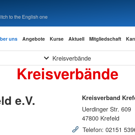
tch to the English one
ber uns
Angebote
Kurse
Aktuell
Mitgliedschaft
Kar
Kreisverbände
Kreisverbände
ld e.V.
Kreisverband Krefe
Uerdinger Str. 609
47800
Krefeld
Telefon:
02151 539