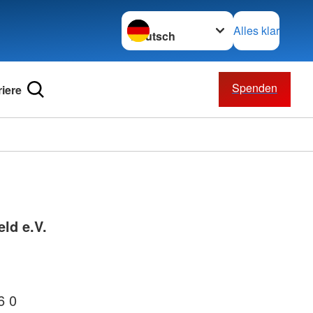
Sprache wechseln zu
Alles klar
Spenden
riere
ld e.V.
6 0