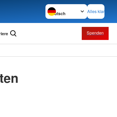
Sprache wechseln zu
Alles klar
Spenden
riere
tten