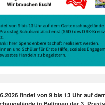
6.2026 findet von 9 bis 13 Uhr auf de
chaugelände in Balingen der 3. Praxis