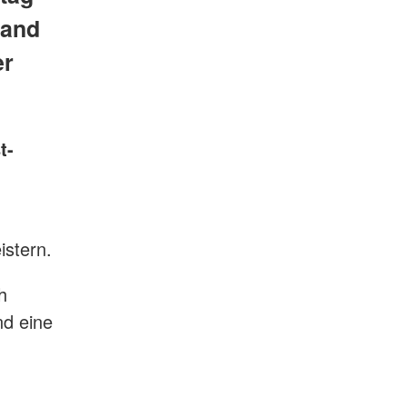
band
er
t-
stern.
h
nd eine