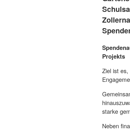
Schulsa
Zollerna
Spenden
Spendenau
Projekts
Ziel ist es
Engagemen
Gemeinsam 
hinauszuwa
starke ge
Neben fina