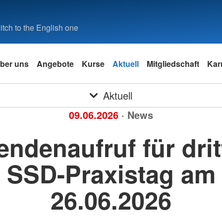
tch to the English one
ber uns
Angebote
Kurse
Aktuell
Mitgliedschaft
Kar
Aktuell
09.06.2026
· News
ndenaufruf für dri
SSD-Praxistag am
26.06.2026