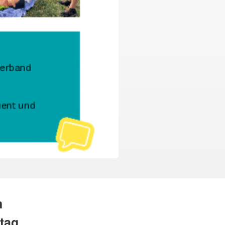
m
tag