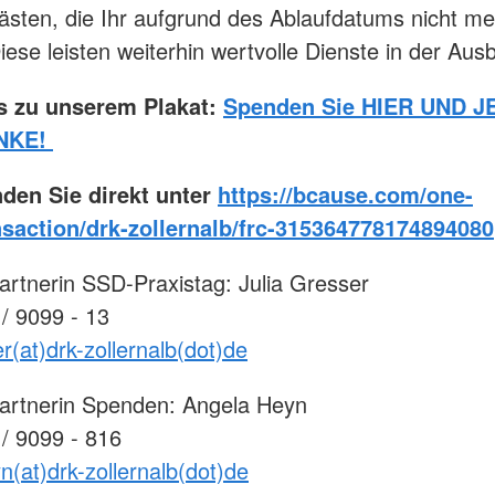
sten, die Ihr aufgrund des Ablaufdatums nicht me
iese leisten weiterhin wertvolle Dienste in der Ausb
's zu unserem Plakat:
Spenden Sie HIER UND JE
NKE!
den Sie direkt unter
https://bcause.com/one-
nsaction/drk-zollernalb/frc-315364778174894080
rtnerin SSD-Praxistag: Julia Gresser
 / 9099 - 13
er(at)drk-zollernalb(dot)de
artnerin Spenden: Angela Heyn
 / 9099 - 816
n(at)drk-zollernalb(dot)de