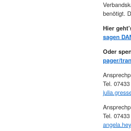
Verbandskä
benötigt. D
Hier geht
sagen DA
Oder spen
pager/tra
Ansprechpa
Tel. 07433
julia.gress
Ansprechp
Tel. 07433
angela.hey