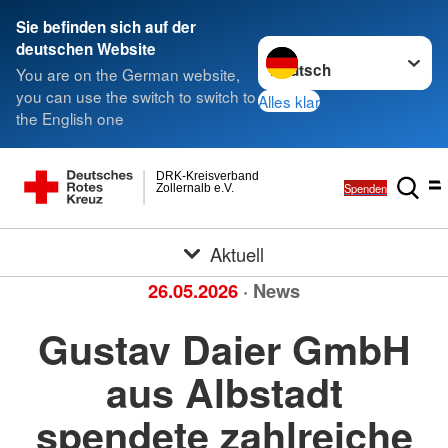
Sie befinden sich auf der
Sprache wechseln zu
deutschen Website
You are on the German website,
you can use the switch to switch to
Alles klar
the English one
DRK-Kreisverband
Spenden
Zollernalb e.V.
Aktuell
26.05.2026
· News
Gustav Daier GmbH
aus Albstadt
spendete zahlreiche