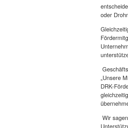
entscheide
oder Drohne
Gleichzeit
Fördermitg
Unternehm
unterstütz
Geschäftsf
„Unsere Mi
DRK-Förder
gleichzeit
übernehme
Wir sagen
Unterstütz