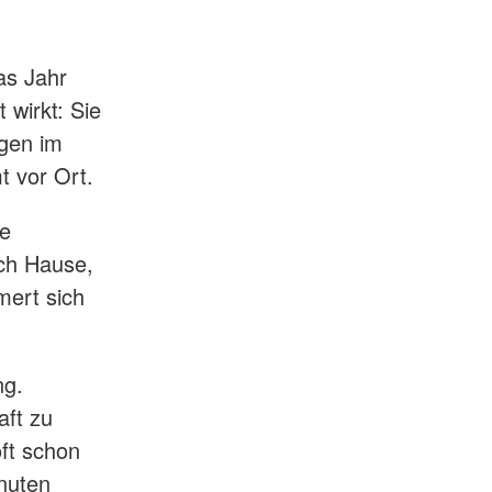
as Jahr
wirkt: Sie
ngen im
t vor Ort.
se
ach Hause,
mert sich
ng.
aft zu
oft schon
inuten