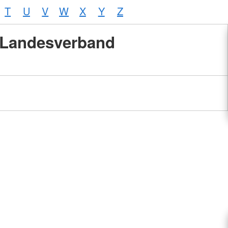
T
U
V
W
X
Y
Z
Landesverband