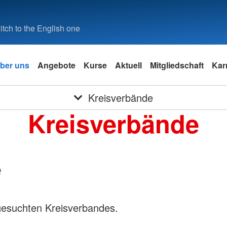
tch to the English one
ber uns
Angebote
Kurse
Aktuell
Mitgliedschaft
Kar
Kreisverbände
Kreisverbände
e
gesuchten Kreisverbandes.