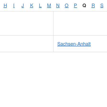
H
I
J
K
L
M
N
O
P
Q
R
S
Sachsen-Anhalt