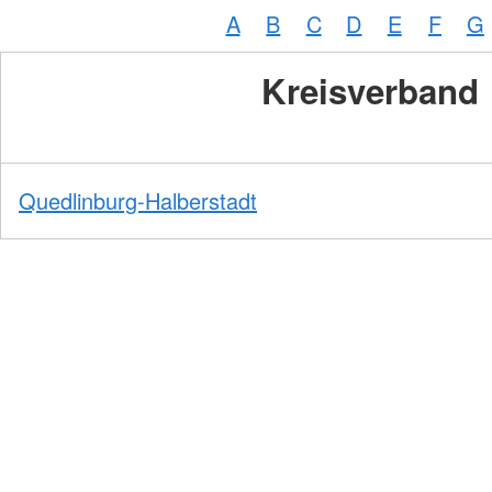
A
B
C
D
E
F
G
Kreisverband
Quedlinburg-Halberstadt