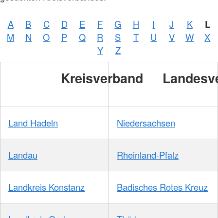
A
B
C
D
E
F
G
H
I
J
K
L
M
N
O
P
Q
R
S
T
U
V
W
X
Y
Z
Kreisverband
Landesv
Land Hadeln
Niedersachsen
Landau
Rheinland-Pfalz
Landkreis Konstanz
Badisches Rotes Kreuz