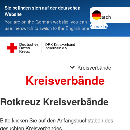
Sie befinden sich auf der deutschen
Sprache wechseln 
Website
You are on the German website, you can
Alles klar
use the switch to switch to the English one
DRK-Kreisverband
Zollernalb e.V.
Kreisverbände
Kreisverbände
Rotkreuz Kreisverbände
Bitte klicken Sie auf den Anfangsbuchstaben des
gesuchten Kreisverbandes.