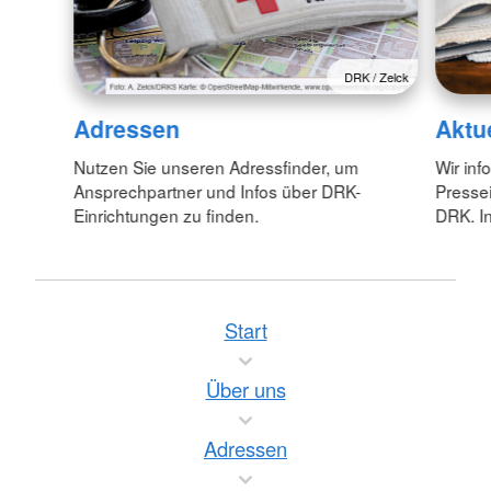
DRK / Zelck
Adressen
Aktu
Nutzen Sie unseren Adressfinder, um
Wir inf
Ansprechpartner und Infos über DRK-
Pressei
Einrichtungen zu finden.
DRK. In
Start
Über uns
Adressen