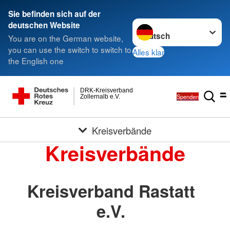
Sie befinden sich auf der
Sprache wechseln zu
deutschen Website
You are on the German website,
you can use the switch to switch to
Alles klar
the English one
DRK-Kreisverband
Spenden
Zollernalb e.V.
Kreisverbände
Kreisverbände
Kreisverband Rastatt
e.V.